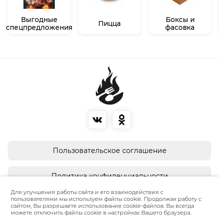
Выгодные
Боксы и
Пицца
спецпредложения
фасовка
Пользовательское соглашение
Политика конфиденциальности
Для улучшения работы сайта и его взаимодействия с
пользователями мы используем файлы cookie. Продолжая работу с
О разработчике
сайтом, Вы разрешаете использование cookie-файлов. Вы всегда
можете отключить файлы cookie в настройках Вашего браузера.