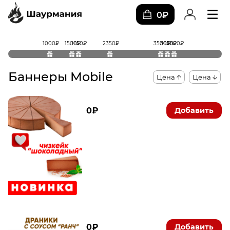
0₽
1000₽
1500₽
1650₽
2350₽
3500₽
3650₽
3800₽
Баннеры Mobile
Цена
Цена
0₽
Добавить
0₽
Добавить