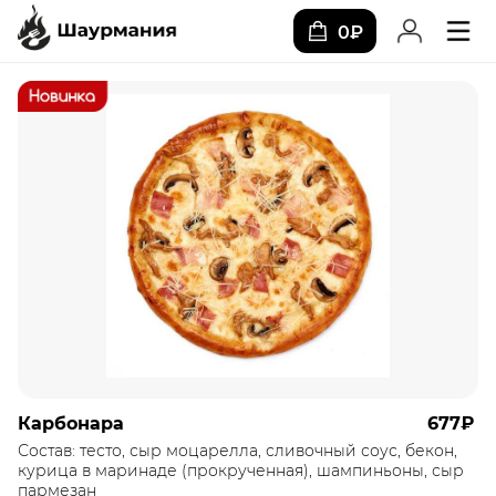
0₽
Карбонара
677₽
Состав: тесто, сыр моцарелла, сливочный соус, бекон,
курица в маринаде (прокрученная), шампиньоны, сыр
пармезан