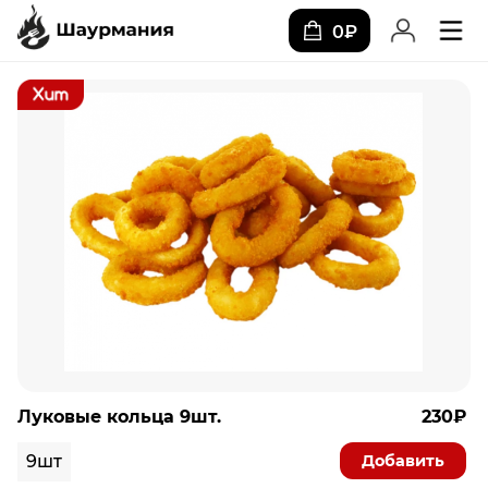
0₽
Луковые кольца 9шт.
230₽
Добавить
9шт